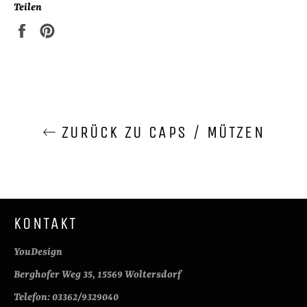
Teilen
Auf
Auf
Facebook
Pinterest
teilen
pinnen
ZURÜCK ZU CAPS / MÜTZEN
KONTAKT
YouDesign
Berghofer Weg 35, 15569 Woltersdorf
Telefon: 03362/9329040