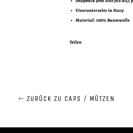
Snapback (one Size fits all);
Visorunterseite in Navy
Material: 100% Baumwolle
Teilen
ZURÜCK ZU CAPS / MÜTZEN