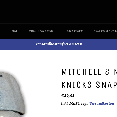
JGA
DRUCKANFRAGE
KONTAKT
TEXTILKATA
Versandkostenfrei an 49 €
MITCHELL & 
KNICKS SNA
Normaler
€29,95
Preis
inkl. MwSt. zzgl.
Versandkosten