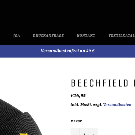
JGA
DRUCKANFRAGE
KONTAKT
TEXTILKATA
Versandkostenfrei an 49 €
BEECHFIELD
Normaler
€16,95
Preis
inkl. MwSt. zzgl.
Versandkosten
MENGE
−
+