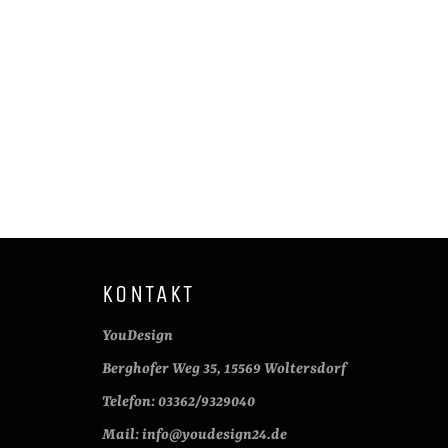
KONTAKT
YouDesign
Berghofer Weg 35, 15569 Woltersdorf
Telefon: 03362/9329040
Mail: info@youdesign24.de