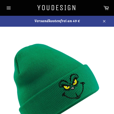
Direkt
YOUDESIGN
Wa
zum
Seitennavigation
Inhalt
Versandkostenfrei an 49 €
Schli