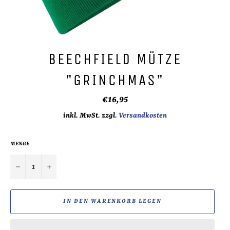
BEECHFIELD MÜTZE
"GRINCHMAS"
Normaler
€16,95
Preis
inkl. MwSt. zzgl.
Versandkosten
MENGE
−
+
IN DEN WARENKORB LEGEN