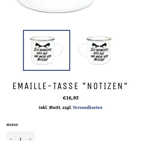
EMAILLE-TASSE "NOTIZEN"
Normaler
€16,95
Preis
inkl. MwSt. zzgl.
Versandkosten
MENGE
−
+