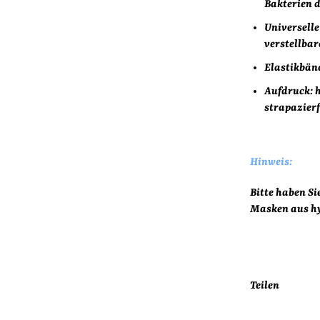
Bakterien 
Universell
verstellba
Elastikbänd
Aufdruck:
strapazier
Hinweis:
Bitte haben Si
Masken aus hy
Teilen