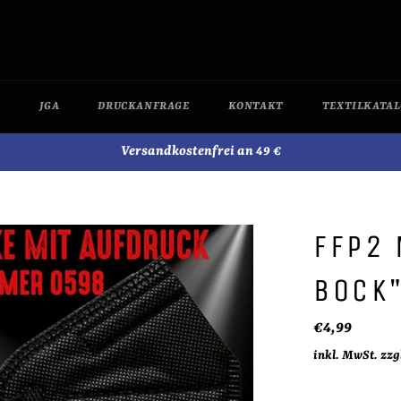
JGA
DRUCKANFRAGE
KONTAKT
TEXTILKATA
Versandkostenfrei an 49 €
FFP2 
BOCK"
Normaler
€4,99
Preis
inkl. MwSt. zzg