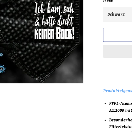
FARBE
Produkteigens
FFP2-Atems
A1:2009 mit
Besonderhei
Filterleist