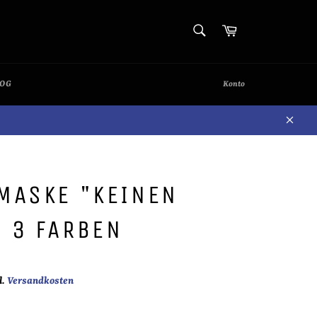
SUCHEN
Warenkorb
Suchen
LOG
Konto
Schli
MASKE "KEINEN
 3 FARBEN
l.
Versandkosten