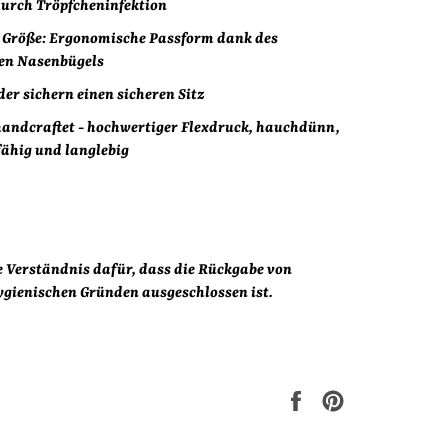
durch Tröpfcheninfektion
e Größe: Ergonomische Passform dank des
ren Nasenbügels
er sichern einen sicheren Sitz
handcraftet - hochwertiger Flexdruck, hauchdünn,
fähig und langlebig
e Verständnis dafür, dass die Rückgabe von
gienischen Gründen ausgeschlossen ist.
Auf
Auf
Facebook
Pinterest
teilen
pinnen