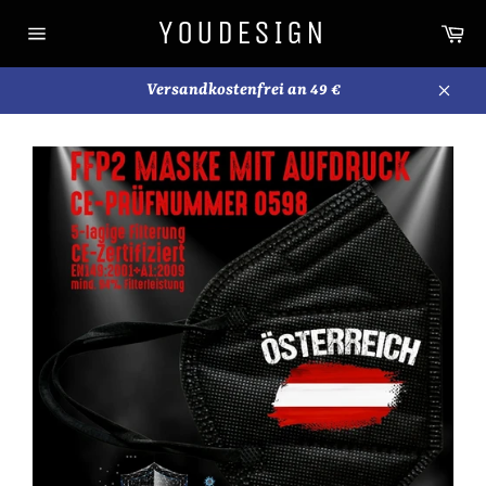
Direkt
YOUDESIGN
Wa
zum
Seitennavigation
Inhalt
Versandkostenfrei an 49 €
Schli