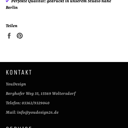
Perfekte Qualität:
gedruckt in unserem Studio nahe
Berlin
Teilen
Auf
Auf
Facebook
Pinterest
teilen
pinnen
KONTAKT
YouDesign
Berghofer Weg 35, 15569 Woltersdorf
Telefon: 03362/9329040
Mail: info@youdesign24.de