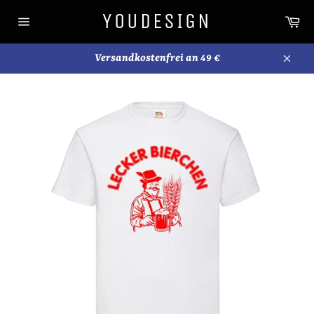
Direkt
YOUDESIGN
Wa
zum
Seitennavigation
Inhalt
Versandkostenfrei an 49 €
Schli