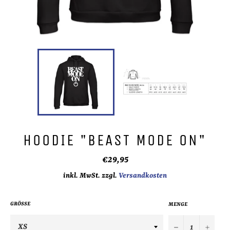
HOODIE "BEAST MODE ON"
Normaler
€29,95
Preis
inkl. MwSt. zzgl.
Versandkosten
GRÖSSE
MENGE
−
+