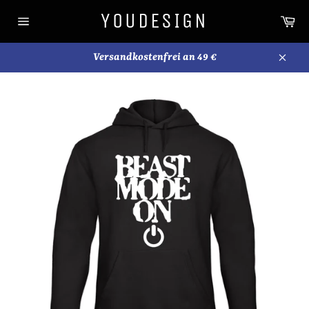
Direkt
YOUDESIGN
Wa
zum
Seitennavigation
Inhalt
Versandkostenfrei an 49 €
Schli