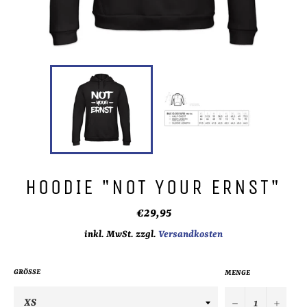
HOODIE "NOT YOUR ERNST"
Normaler
€29,95
Preis
inkl. MwSt. zzgl.
Versandkosten
GRÖSSE
MENGE
−
+