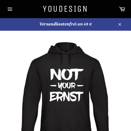
Direkt
YOUDESIGN
Wa
zum
Seitennavigation
Inhalt
Versandkostenfrei an 49 €
Schli