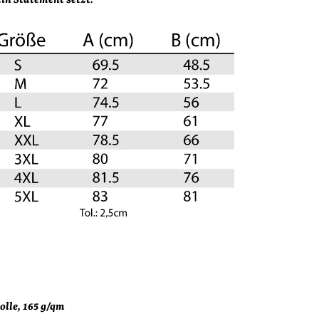
in Statement setzt.
olle,
165 g/qm