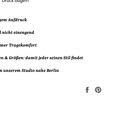
igem Aufdruck
d nicht einengend
mer Tragekomfort
en & Größen:
damit jeder seinen Stil findet
n unserem Studio nahe Berlin
Auf
Auf
Facebook
Pinterest
teilen
pinnen