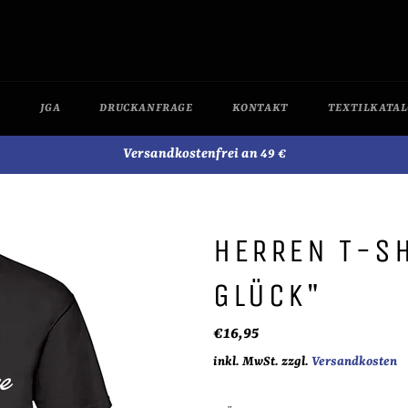
JGA
DRUCKANFRAGE
KONTAKT
TEXTILKATA
Versandkostenfrei an 49 €
HERREN T-SH
GLÜCK"
Normaler
€16,95
Preis
inkl. MwSt. zzgl.
Versandkosten