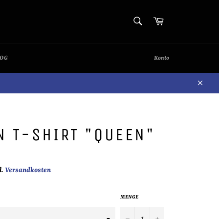
SUCHEN
Warenkorb
Suchen
LOG
Konto
Schli
N T-SHIRT "QUEEN"
l.
Versandkosten
MENGE
−
+