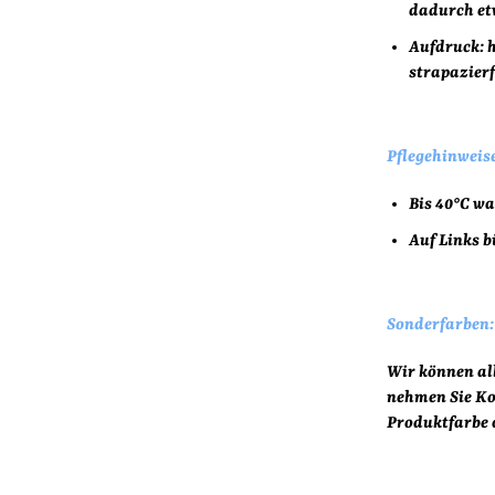
dadurch etw
Aufdruck:
h
strapazier
Pflegehinweise
Bis 40°C w
Auf Links b
Sonderfarben:
Wir können all
nehmen Sie Ko
Produktfarbe 