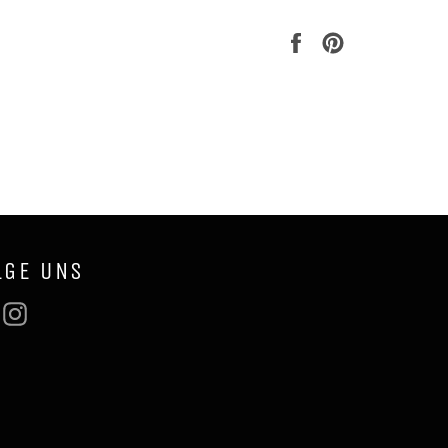
Auf
Auf
Facebook
Pinterest
teilen
pinnen
LGE UNS
Facebook
Instagram