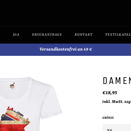
JGA
DRUCKANFRAGE
KONTAKT
TEXTILKATA
Versandkostenfrei an 49 €
DAME
Normaler
€18,95
Preis
inkl. MwSt. zzg
GRÖSSE